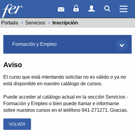
Correo web
Acceso Socios
Acceso Usuar
Mostrar
Ver 
Portada
Servicios
Actual:
Inscripción
Servicios
Formación y Empleo
Aviso
El curso que está intentando solicitar no es válido o ya no
está disponible en nuestro catálogo de cursos.
Puede acceder al catálogo actual en la sección Servicios -
Formación y Empleo o bien puede llamar e informarse
sobre nuestros cursos en el teléfono 941-271271. Gracias.
VOLVER