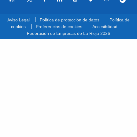
Facebook
Linkedin
Youtube
Vimeo
Instagram
Spotify
Twitter
Aviso Legal
Política de protección de datos
Política de
cookies
Preferencias de cookies
Accesibilidad
Federación de Empresas de La Rioja 2026