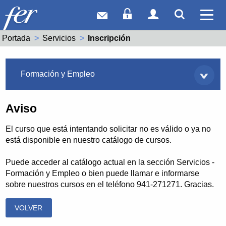
Correo web
Acceso Socios
Acceso Usuar
Mostrar
Ver 
Portada
Servicios
Actual:
Inscripción
Servicios
Formación y Empleo
Aviso
El curso que está intentando solicitar no es válido o ya no
está disponible en nuestro catálogo de cursos.
Puede acceder al catálogo actual en la sección Servicios -
Formación y Empleo o bien puede llamar e informarse
sobre nuestros cursos en el teléfono 941-271271. Gracias.
VOLVER