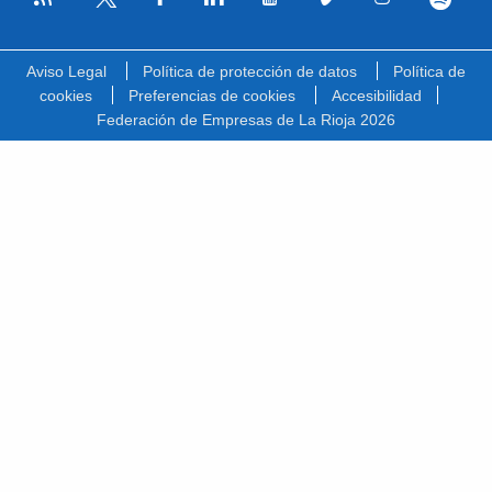
Facebook
Linkedin
Youtube
Vimeo
Instagram
Spotify
Twitter
Aviso Legal
Política de protección de datos
Política de
cookies
Preferencias de cookies
Accesibilidad
Federación de Empresas de La Rioja 2026