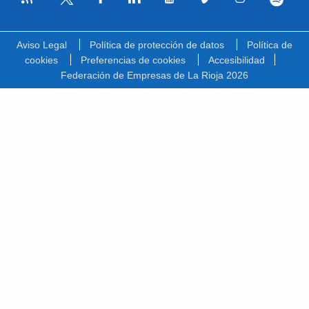
Facebook
Linkedin
Youtube
Vimeo
Instagram
Spotify
Twitter
Aviso Legal
Política de protección de datos
Política de
cookies
Preferencias de cookies
Accesibilidad
Federación de Empresas de La Rioja 2026