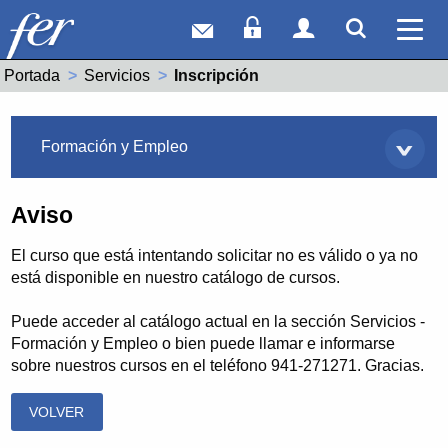
Correo web
Acceso Socios
Acceso Usuar
Mostrar
Ver 
Portada
Servicios
Actual:
Inscripción
Servicios
Formación y Empleo
Aviso
El curso que está intentando solicitar no es válido o ya no
está disponible en nuestro catálogo de cursos.
Puede acceder al catálogo actual en la sección Servicios -
Formación y Empleo o bien puede llamar e informarse
sobre nuestros cursos en el teléfono 941-271271. Gracias.
VOLVER