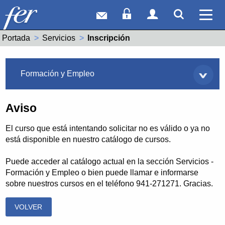
Correo web
Acceso Socios
Acceso Usuar
Mostrar
Ver 
Portada
Servicios
Actual:
Inscripción
Servicios
Formación y Empleo
Aviso
El curso que está intentando solicitar no es válido o ya no
está disponible en nuestro catálogo de cursos.
Puede acceder al catálogo actual en la sección Servicios -
Formación y Empleo o bien puede llamar e informarse
sobre nuestros cursos en el teléfono 941-271271. Gracias.
VOLVER