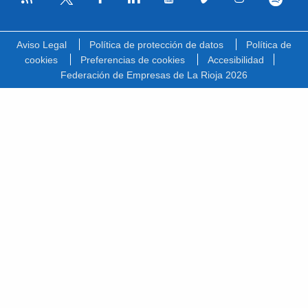
Facebook
Linkedin
Youtube
Vimeo
Instagram
Spotify
Twitter
Aviso Legal
Política de protección de datos
Política de
cookies
Preferencias de cookies
Accesibilidad
Federación de Empresas de La Rioja 2026