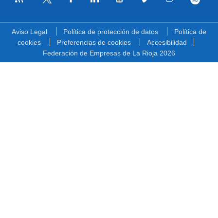
Facebook
Linkedin
Youtube
Vimeo
Instagram
Spotify
Twitter
Aviso Legal
Política de protección de datos
Política de
cookies
Preferencias de cookies
Accesibilidad
Federación de Empresas de La Rioja 2026