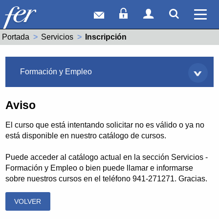
Correo web
Acceso Socios
Acceso Usuar
Mostrar
Ver 
Portada
Servicios
Actual:
Inscripción
Servicios
Formación y Empleo
Aviso
El curso que está intentando solicitar no es válido o ya no
está disponible en nuestro catálogo de cursos.
Puede acceder al catálogo actual en la sección Servicios -
Formación y Empleo o bien puede llamar e informarse
sobre nuestros cursos en el teléfono 941-271271. Gracias.
VOLVER