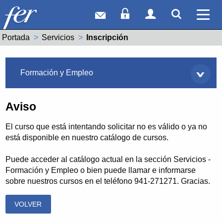
Correo web
Acceso Socios
Acceso Usuar
Mostrar
Ver 
Portada
Servicios
Actual:
Inscripción
Servicios
Formación y Empleo
Aviso
El curso que está intentando solicitar no es válido o ya no
está disponible en nuestro catálogo de cursos.
Puede acceder al catálogo actual en la sección Servicios -
Formación y Empleo o bien puede llamar e informarse
sobre nuestros cursos en el teléfono 941-271271. Gracias.
VOLVER