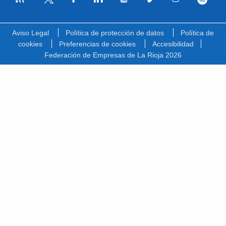
Facebook
Linkedin
Youtube
Vimeo
Instagram
Spotify
Twitter
Aviso Legal
Política de protección de datos
Política de
cookies
Preferencias de cookies
Accesibilidad
Federación de Empresas de La Rioja 2026