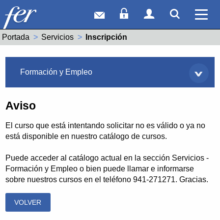
Correo web
Acceso Socios
Acceso Usuar
Mostrar
Ver 
Portada
Servicios
Actual:
Inscripción
Servicios
Formación y Empleo
Aviso
El curso que está intentando solicitar no es válido o ya no
está disponible en nuestro catálogo de cursos.
Puede acceder al catálogo actual en la sección Servicios -
Formación y Empleo o bien puede llamar e informarse
sobre nuestros cursos en el teléfono 941-271271. Gracias.
VOLVER