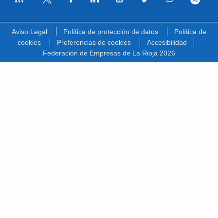
Facebook
Linkedin
Youtube
Vimeo
Instagram
Spotify
Twitter
Aviso Legal
Política de protección de datos
Política de
cookies
Preferencias de cookies
Accesibilidad
Federación de Empresas de La Rioja 2026