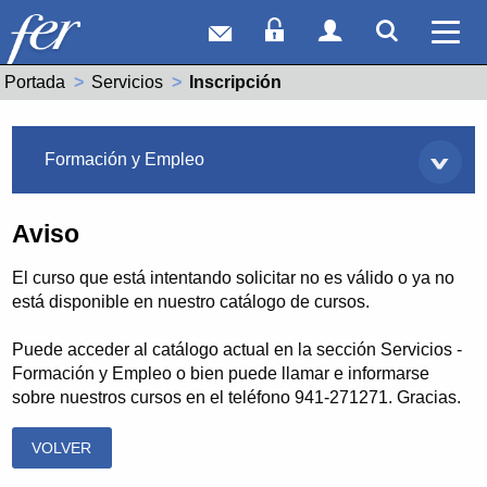
Correo web
Acceso Socios
Acceso Usuar
Mostrar
Ver 
Portada
Servicios
Actual:
Inscripción
Servicios
Formación y Empleo
Aviso
El curso que está intentando solicitar no es válido o ya no
está disponible en nuestro catálogo de cursos.
Puede acceder al catálogo actual en la sección Servicios -
Formación y Empleo o bien puede llamar e informarse
sobre nuestros cursos en el teléfono 941-271271. Gracias.
VOLVER