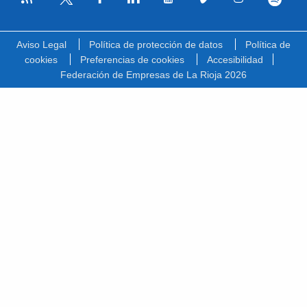
Facebook
Linkedin
Youtube
Vimeo
Instagram
Spotify
Twitter
Aviso Legal
Política de protección de datos
Política de
cookies
Preferencias de cookies
Accesibilidad
Federación de Empresas de La Rioja 2026