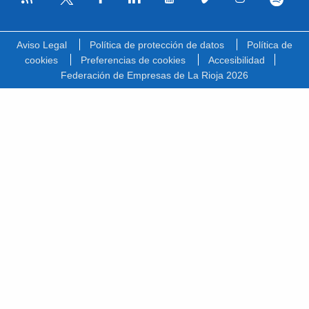
Facebook
Linkedin
Youtube
Vimeo
Instagram
Spotify
Twitter
Aviso Legal
Política de protección de datos
Política de
cookies
Preferencias de cookies
Accesibilidad
Federación de Empresas de La Rioja 2026