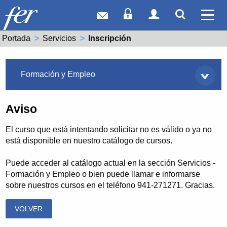
Correo web
Acceso Socios
Acceso Usuar
Mostrar
Ver 
Portada
Servicios
Actual:
Inscripción
Servicios
Formación y Empleo
Aviso
El curso que está intentando solicitar no es válido o ya no
está disponible en nuestro catálogo de cursos.
Puede acceder al catálogo actual en la sección Servicios -
Formación y Empleo o bien puede llamar e informarse
sobre nuestros cursos en el teléfono 941-271271. Gracias.
VOLVER