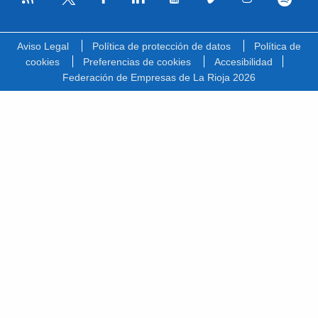
Facebook
Linkedin
Youtube
Vimeo
Instagram
Spotify
Twitter
Aviso Legal
Política de protección de datos
Política de
cookies
Preferencias de cookies
Accesibilidad
Federación de Empresas de La Rioja 2026