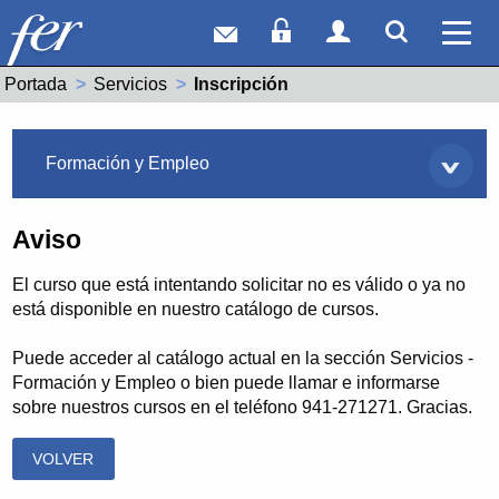
Correo web
Acceso Socios
Acceso Usuar
Mostrar
Ver 
Portada
Servicios
Actual:
Inscripción
Servicios
Formación y Empleo
Aviso
El curso que está intentando solicitar no es válido o ya no
está disponible en nuestro catálogo de cursos.
Puede acceder al catálogo actual en la sección Servicios -
Formación y Empleo o bien puede llamar e informarse
sobre nuestros cursos en el teléfono 941-271271. Gracias.
VOLVER