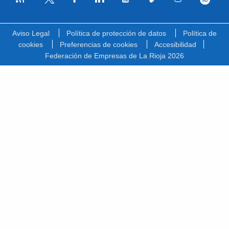
Facebook
Linkedin
Youtube
Vimeo
Instagram
Spotify
Twitter
Aviso Legal
Política de protección de datos
Política de
cookies
Preferencias de cookies
Accesibilidad
Federación de Empresas de La Rioja 2026