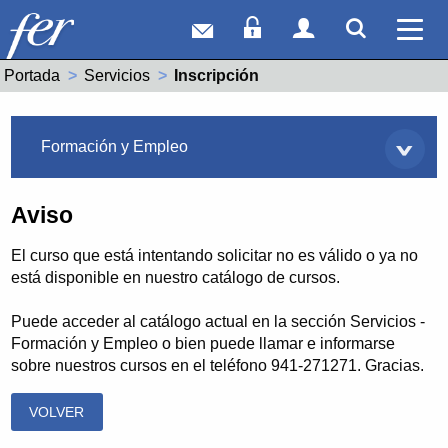
Correo web
Acceso Socios
Acceso Usuar
Mostrar
Ver 
Portada
Servicios
Actual:
Inscripción
Servicios
Formación y Empleo
Aviso
El curso que está intentando solicitar no es válido o ya no
está disponible en nuestro catálogo de cursos.
Puede acceder al catálogo actual en la sección Servicios -
Formación y Empleo o bien puede llamar e informarse
sobre nuestros cursos en el teléfono 941-271271. Gracias.
VOLVER