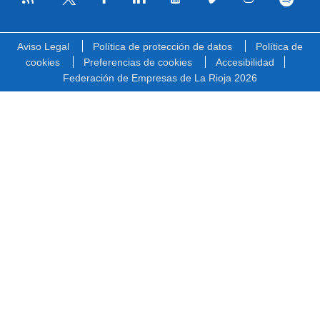
Facebook
Linkedin
Youtube
Vimeo
Instagram
Spotify
Twitter
Aviso Legal
Política de protección de datos
Política de
cookies
Preferencias de cookies
Accesibilidad
Federación de Empresas de La Rioja 2026