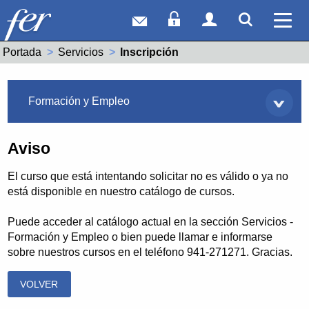
Correo web
Acceso Socios
Acceso Usuar
Mostrar
Ver 
Portada
Servicios
Actual:
Inscripción
Servicios
Formación y Empleo
Aviso
El curso que está intentando solicitar no es válido o ya no
está disponible en nuestro catálogo de cursos.
Puede acceder al catálogo actual en la sección Servicios -
Formación y Empleo o bien puede llamar e informarse
sobre nuestros cursos en el teléfono 941-271271. Gracias.
VOLVER