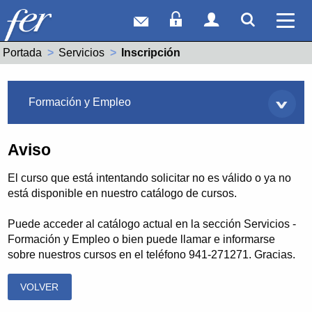
Correo web
Acceso Socios
Acceso Usuar
Mostrar
Ver 
Portada
Servicios
Actual:
Inscripción
Servicios
Formación y Empleo
Aviso
El curso que está intentando solicitar no es válido o ya no
está disponible en nuestro catálogo de cursos.
Puede acceder al catálogo actual en la sección Servicios -
Formación y Empleo o bien puede llamar e informarse
sobre nuestros cursos en el teléfono 941-271271. Gracias.
VOLVER