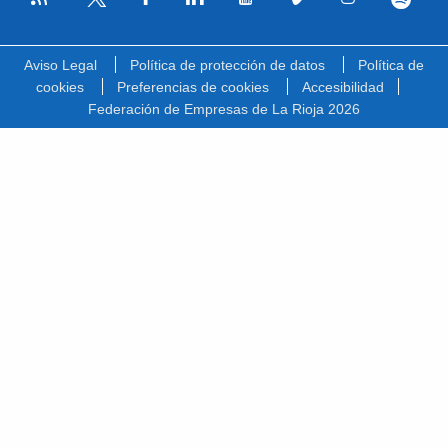
Facebook
Linkedin
Youtube
Vimeo
Instagram
Spotify
Twitter
Aviso Legal
Política de protección de datos
Política de
cookies
Preferencias de cookies
Accesibilidad
Federación de Empresas de La Rioja 2026