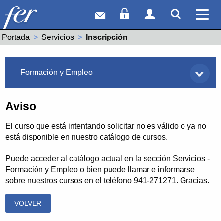
Correo web
Acceso Socios
Acceso Usuar
Mostrar
Ver 
Portada
Servicios
Actual:
Inscripción
Servicios
Formación y Empleo
Aviso
El curso que está intentando solicitar no es válido o ya no
está disponible en nuestro catálogo de cursos.
Puede acceder al catálogo actual en la sección Servicios -
Formación y Empleo o bien puede llamar e informarse
sobre nuestros cursos en el teléfono 941-271271. Gracias.
VOLVER