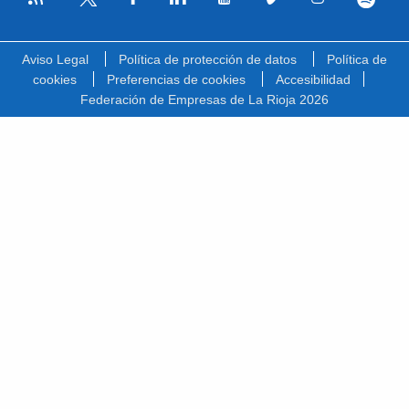
Facebook
Linkedin
Youtube
Vimeo
Instagram
Spotify
Twitter
Aviso Legal
Política de protección de datos
Política de
cookies
Preferencias de cookies
Accesibilidad
Federación de Empresas de La Rioja 2026