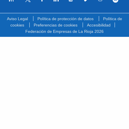
Facebook
Linkedin
Youtube
Vimeo
Instagram
Spotify
Twitter
Aviso Legal
Política de protección de datos
Política de
cookies
Preferencias de cookies
Accesibilidad
Federación de Empresas de La Rioja 2026