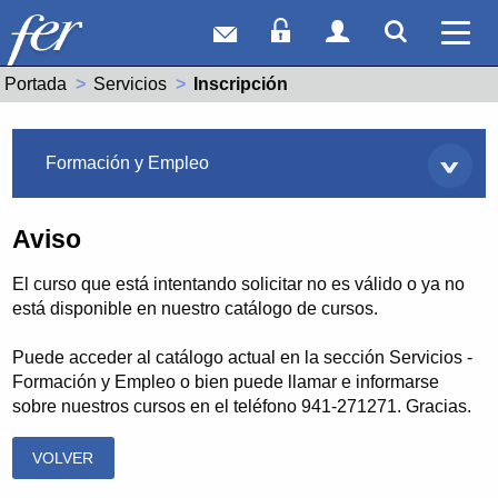
Correo web
Acceso Socios
Acceso Usuar
Mostrar
Ver 
Portada
Servicios
Actual:
Inscripción
Servicios
Formación y Empleo
Aviso
El curso que está intentando solicitar no es válido o ya no
está disponible en nuestro catálogo de cursos.
Puede acceder al catálogo actual en la sección Servicios -
Formación y Empleo o bien puede llamar e informarse
sobre nuestros cursos en el teléfono 941-271271. Gracias.
VOLVER