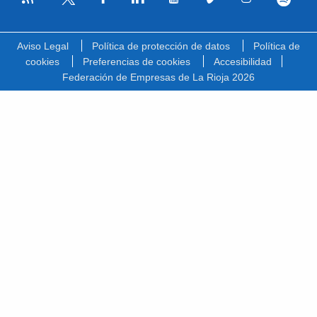
Facebook
Linkedin
Youtube
Vimeo
Instagram
Spotify
Twitter
Aviso Legal
Política de protección de datos
Política de
cookies
Preferencias de cookies
Accesibilidad
Federación de Empresas de La Rioja 2026