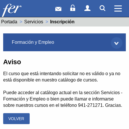
Correo web
Acceso Socios
Acceso Usuar
Mostrar
Ver 
Portada
Servicios
Actual:
Inscripción
Servicios
Formación y Empleo
Aviso
El curso que está intentando solicitar no es válido o ya no
está disponible en nuestro catálogo de cursos.
Puede acceder al catálogo actual en la sección Servicios -
Formación y Empleo o bien puede llamar e informarse
sobre nuestros cursos en el teléfono 941-271271. Gracias.
VOLVER