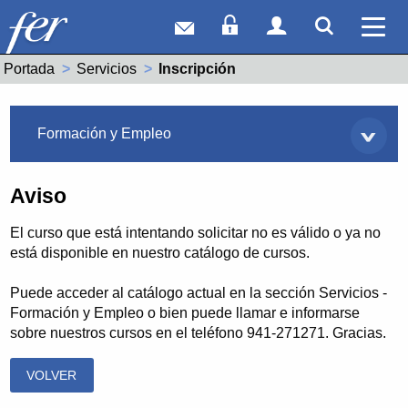
Correo web
Acceso Socios
Acceso Usuar
Mostrar
Ver 
Portada
Servicios
Actual:
Inscripción
Servicios
Formación y Empleo
Aviso
El curso que está intentando solicitar no es válido o ya no
está disponible en nuestro catálogo de cursos.
Puede acceder al catálogo actual en la sección Servicios -
Formación y Empleo o bien puede llamar e informarse
sobre nuestros cursos en el teléfono 941-271271. Gracias.
VOLVER