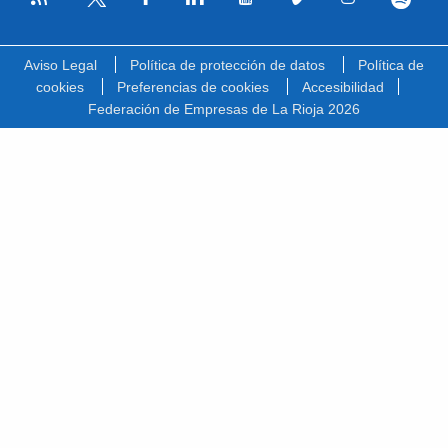
Facebook
Linkedin
Youtube
Vimeo
Instagram
Spotify
Twitter
Aviso Legal
Política de protección de datos
Política de
cookies
Preferencias de cookies
Accesibilidad
Federación de Empresas de La Rioja 2026