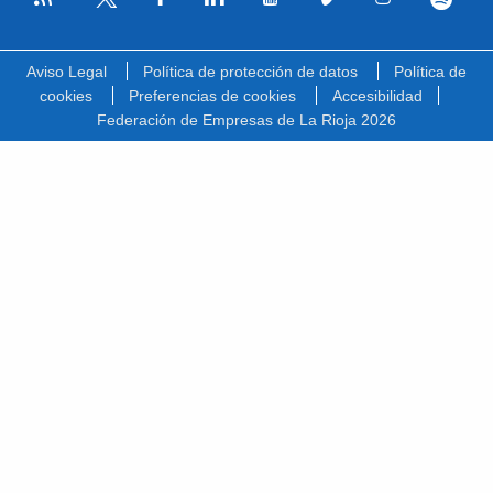
Facebook
Linkedin
Youtube
Vimeo
Instagram
Spotify
Twitter
Aviso Legal
Política de protección de datos
Política de
cookies
Preferencias de cookies
Accesibilidad
Federación de Empresas de La Rioja 2026