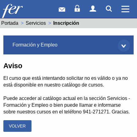
Correo web
Acceso Socios
Acceso Usuar
Mostrar
Ver 
Portada
Servicios
Actual:
Inscripción
Servicios
Formación y Empleo
Aviso
El curso que está intentando solicitar no es válido o ya no
está disponible en nuestro catálogo de cursos.
Puede acceder al catálogo actual en la sección Servicios -
Formación y Empleo o bien puede llamar e informarse
sobre nuestros cursos en el teléfono 941-271271. Gracias.
VOLVER