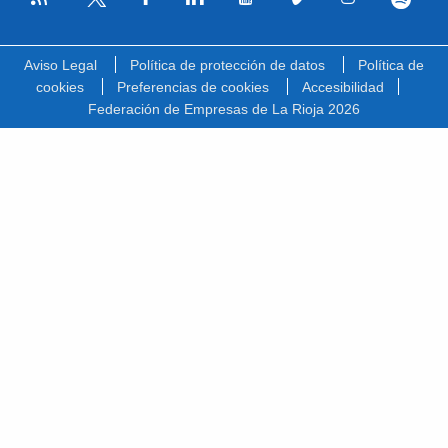
Facebook
Linkedin
Youtube
Vimeo
Instagram
Spotify
Twitter
Aviso Legal
Política de protección de datos
Política de
cookies
Preferencias de cookies
Accesibilidad
Federación de Empresas de La Rioja 2026