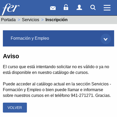
Correo web
Acceso Socios
Acceso Usuar
Mostrar
Ver 
Portada
Servicios
Actual:
Inscripción
Servicios
Formación y Empleo
Aviso
El curso que está intentando solicitar no es válido o ya no
está disponible en nuestro catálogo de cursos.
Puede acceder al catálogo actual en la sección Servicios -
Formación y Empleo o bien puede llamar e informarse
sobre nuestros cursos en el teléfono 941-271271. Gracias.
VOLVER