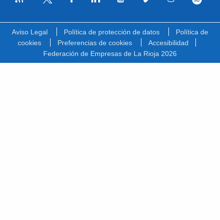
Facebook
Linkedin
Youtube
Vimeo
Instagram
Spotify
Twitter
Aviso Legal
Política de protección de datos
Política de
cookies
Preferencias de cookies
Accesibilidad
Federación de Empresas de La Rioja 2026