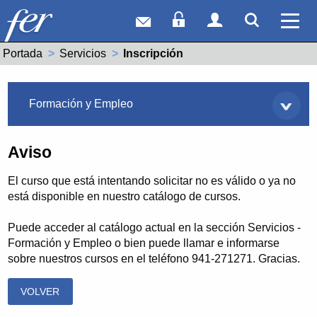
Correo web
Acceso Socios
Acceso Usuar
Mostrar
Ver 
Portada
Servicios
Actual:
Inscripción
Servicios
Formación y Empleo
Aviso
El curso que está intentando solicitar no es válido o ya no
está disponible en nuestro catálogo de cursos.
Puede acceder al catálogo actual en la sección Servicios -
Formación y Empleo o bien puede llamar e informarse
sobre nuestros cursos en el teléfono 941-271271. Gracias.
VOLVER