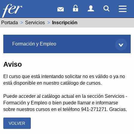
Correo web
Acceso Socios
Acceso Usuar
Mostrar
Ver 
Portada
Servicios
Actual:
Inscripción
Servicios
Formación y Empleo
Aviso
El curso que está intentando solicitar no es válido o ya no
está disponible en nuestro catálogo de cursos.
Puede acceder al catálogo actual en la sección Servicios -
Formación y Empleo o bien puede llamar e informarse
sobre nuestros cursos en el teléfono 941-271271. Gracias.
VOLVER