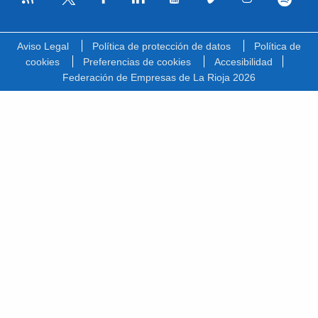
Facebook
Linkedin
Youtube
Vimeo
Instagram
Spotify
Twitter
Aviso Legal
Política de protección de datos
Política de
cookies
Preferencias de cookies
Accesibilidad
Federación de Empresas de La Rioja 2026