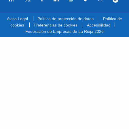
Facebook
Linkedin
Youtube
Vimeo
Instagram
Spotify
Twitter
Aviso Legal
Política de protección de datos
Política de
cookies
Preferencias de cookies
Accesibilidad
Federación de Empresas de La Rioja 2026