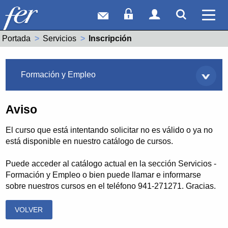
Correo web
Acceso Socios
Acceso Usuar
Mostrar
Ver 
Portada
Servicios
Actual:
Inscripción
Servicios
Formación y Empleo
Aviso
El curso que está intentando solicitar no es válido o ya no
está disponible en nuestro catálogo de cursos.
Puede acceder al catálogo actual en la sección Servicios -
Formación y Empleo o bien puede llamar e informarse
sobre nuestros cursos en el teléfono 941-271271. Gracias.
VOLVER