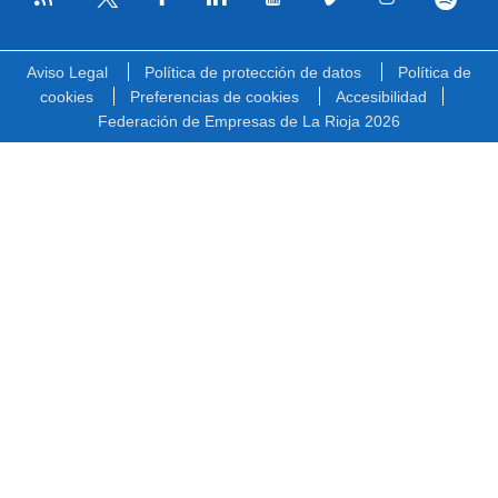
Facebook
Linkedin
Youtube
Vimeo
Instagram
Spotify
Twitter
Aviso Legal
Política de protección de datos
Política de
cookies
Preferencias de cookies
Accesibilidad
Federación de Empresas de La Rioja 2026