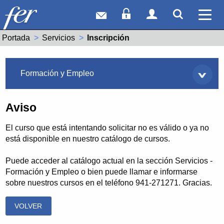
Correo web
Acceso Socios
Acceso Usuar
Mostrar
Ver 
Portada
Servicios
Actual:
Inscripción
Servicios
Formación y Empleo
Aviso
El curso que está intentando solicitar no es válido o ya no
está disponible en nuestro catálogo de cursos.
Puede acceder al catálogo actual en la sección Servicios -
Formación y Empleo o bien puede llamar e informarse
sobre nuestros cursos en el teléfono 941-271271. Gracias.
VOLVER