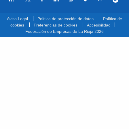
Facebook
Linkedin
Youtube
Vimeo
Instagram
Spotify
Twitter
Aviso Legal
Política de protección de datos
Política de
cookies
Preferencias de cookies
Accesibilidad
Federación de Empresas de La Rioja 2026