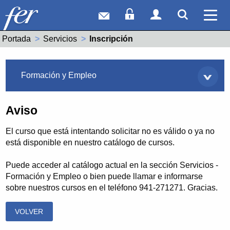
Correo web
Acceso Socios
Acceso Usuar
Mostrar
Ver 
Portada
Servicios
Actual:
Inscripción
Servicios
Formación y Empleo
Aviso
El curso que está intentando solicitar no es válido o ya no
está disponible en nuestro catálogo de cursos.
Puede acceder al catálogo actual en la sección Servicios -
Formación y Empleo o bien puede llamar e informarse
sobre nuestros cursos en el teléfono 941-271271. Gracias.
VOLVER