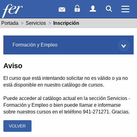
Correo web
Acceso Socios
Acceso Usuar
Mostrar
Ver 
Portada
Servicios
Actual:
Inscripción
Servicios
Formación y Empleo
Aviso
El curso que está intentando solicitar no es válido o ya no
está disponible en nuestro catálogo de cursos.
Puede acceder al catálogo actual en la sección Servicios -
Formación y Empleo o bien puede llamar e informarse
sobre nuestros cursos en el teléfono 941-271271. Gracias.
VOLVER