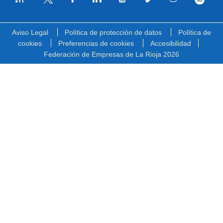
Facebook
Linkedin
Youtube
Vimeo
Instagram
Spotify
Twitter
Aviso Legal
Política de protección de datos
Política de
cookies
Preferencias de cookies
Accesibilidad
Federación de Empresas de La Rioja 2026