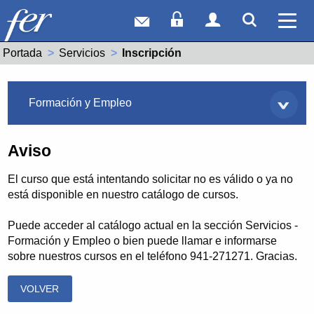
Correo web
Acceso Socios
Acceso Usuar
Mostrar
Ver 
Portada
Servicios
Actual:
Inscripción
Servicios
Formación y Empleo
Aviso
El curso que está intentando solicitar no es válido o ya no
está disponible en nuestro catálogo de cursos.
Puede acceder al catálogo actual en la sección Servicios -
Formación y Empleo o bien puede llamar e informarse
sobre nuestros cursos en el teléfono 941-271271. Gracias.
VOLVER