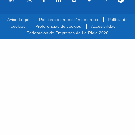
Facebook
Linkedin
Youtube
Vimeo
Instagram
Spotify
Twitter
Aviso Legal
Política de protección de datos
Política de
cookies
Preferencias de cookies
Accesibilidad
Federación de Empresas de La Rioja 2026