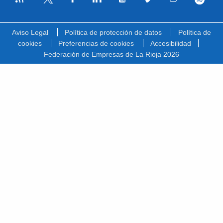
Facebook
Linkedin
Youtube
Vimeo
Instagram
Spotify
Twitter
Aviso Legal
Política de protección de datos
Política de
cookies
Preferencias de cookies
Accesibilidad
Federación de Empresas de La Rioja 2026