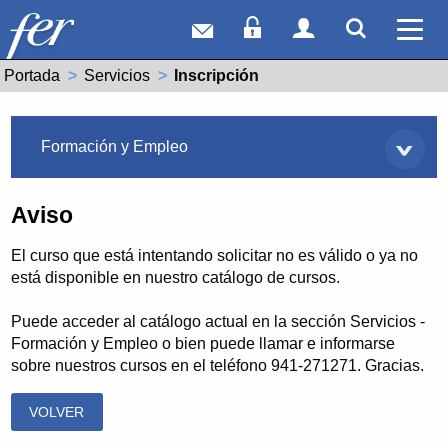
Correo web
Acceso Socios
Acceso Usuar
Mostrar
Ver 
Portada
Servicios
Actual:
Inscripción
Servicios
Formación y Empleo
Aviso
El curso que está intentando solicitar no es válido o ya no
está disponible en nuestro catálogo de cursos.
Puede acceder al catálogo actual en la sección Servicios -
Formación y Empleo o bien puede llamar e informarse
sobre nuestros cursos en el teléfono 941-271271. Gracias.
VOLVER