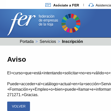
Asóciate a FER
Asistenc
Portada
Servicios
Actual:
Inscripción
Aviso
El+curso+que+está+intentando+solicitar+no+es+válido+o
Puede+acceder+al+catálogo+actual+en+la+sección+Servi
+Formación+y+Empleo+o+bien+puede+llamar+e+informars
271271.+Gracias.
VOLVER