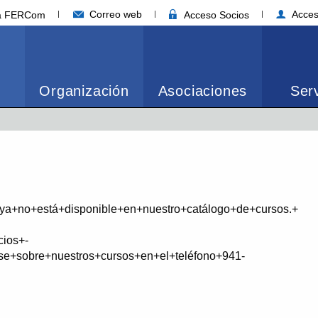
Correo web
Acces
ia FERCom
Acceso Socios
Organización
Asociaciones
Serv
+ya+no+está+disponible+en+nuestro+catálogo+de+cursos.+
cios+-
e+sobre+nuestros+cursos+en+el+teléfono+941-