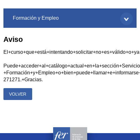
Servicios
Formación y Empleo
Aviso
El+curso+que+está+intentando+solicitar+no+es+válido+o+y
Puede+acceder+al+catálogo+actual+en+la+sección+Servicio
+Formación+y+Empleo+o+bien+puede+llamar+e+informarse+
271271.+Gracias.
VOLVER