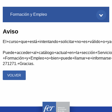
Servicios
Formación y Empleo
Aviso
El+curso+que+está+intentando+solicitar+no+es+válido+o+y
Puede+acceder+al+catálogo+actual+en+la+sección+Servicio
+Formación+y+Empleo+o+bien+puede+llamar+e+informarse+
271271.+Gracias.
VOLVER