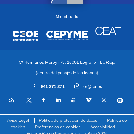
Miembro de
C/ Hermanos Moroy nº8,
26001 Logroño - La Rioja
(dentro del pasaje de los leones)
941 271 271
fer@fer.es
RSS
Facebook
Linkedin
Youtube
Vimeo
Instagram
Spotify
Twitter
Aviso Legal
Política de protección de datos
Política de
cookies
Preferencias de cookies
Accesibilidad
Federación de Empresas de La Rioja 2026