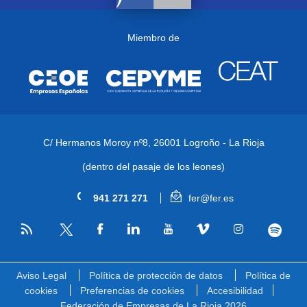
Miembro de
C/ Hermanos Moroy nº8,
26001 Logroño - La Rioja
(dentro del pasaje de los leones)
941 271 271
fer@fer.es
RSS
Facebook
Linkedin
Youtube
Vimeo
Instagram
Spotify
Twitter
Aviso Legal
Política de protección de datos
Política de
cookies
Preferencias de cookies
Accesibilidad
Federación de Empresas de La Rioja 2026