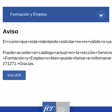
Servicios
Formación y Empleo
Aviso
El+curso+que+está+intentando+solicitar+no+es+válido+o+y
Puede+acceder+al+catálogo+actual+en+la+sección+Servicio
+Formación+y+Empleo+o+bien+puede+llamar+e+informarse+
271271.+Gracias.
VOLVER