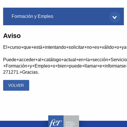
Servicios
Formación y Empleo
Aviso
El+curso+que+está+intentando+solicitar+no+es+válido+o+y
Puede+acceder+al+catálogo+actual+en+la+sección+Servicio
+Formación+y+Empleo+o+bien+puede+llamar+e+informarse+
271271.+Gracias.
VOLVER