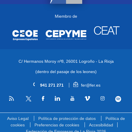
Miembro de
C/ Hermanos Moroy nº8,
26001 Logroño - La Rioja
(dentro del pasaje de los leones)
941 271 271
fer@fer.es
RSS
Facebook
Linkedin
Youtube
Vimeo
Instagram
Spotify
Twitter
Aviso Legal
Política de protección de datos
Política de
cookies
Preferencias de cookies
Accesibilidad
Federación de Empresas de La Rioja 2026