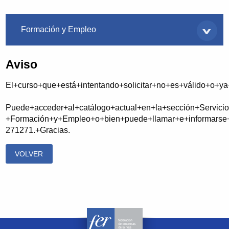
Servicios
Formación y Empleo
Aviso
El+curso+que+está+intentando+solicitar+no+es+válido+o+y
Puede+acceder+al+catálogo+actual+en+la+sección+Servicio
+Formación+y+Empleo+o+bien+puede+llamar+e+informarse+
271271.+Gracias.
VOLVER