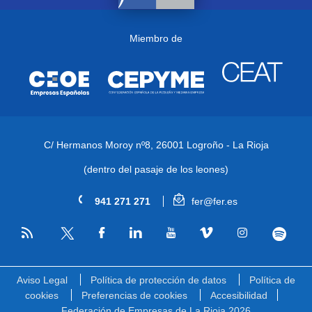
Miembro de
C/ Hermanos Moroy nº8,
26001 Logroño - La Rioja
(dentro del pasaje de los leones)
941 271 271
fer@fer.es
RSS
Facebook
Linkedin
Youtube
Vimeo
Instagram
Spotify
Twitter
Aviso Legal
Política de protección de datos
Política de
cookies
Preferencias de cookies
Accesibilidad
Federación de Empresas de La Rioja 2026