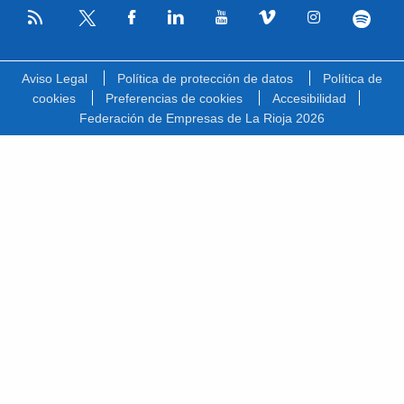
RSS
Facebook
Linkedin
Youtube
Vimeo
Instagram
Spotify
Twitter
Aviso Legal
Política de protección de datos
Política de
cookies
Preferencias de cookies
Accesibilidad
Federación de Empresas de La Rioja 2026