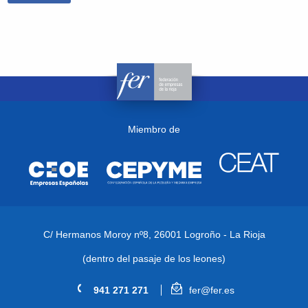
Miembro de
C/ Hermanos Moroy nº8,
26001 Logroño - La Rioja
(dentro del pasaje de los leones)
941 271 271
fer@fer.es