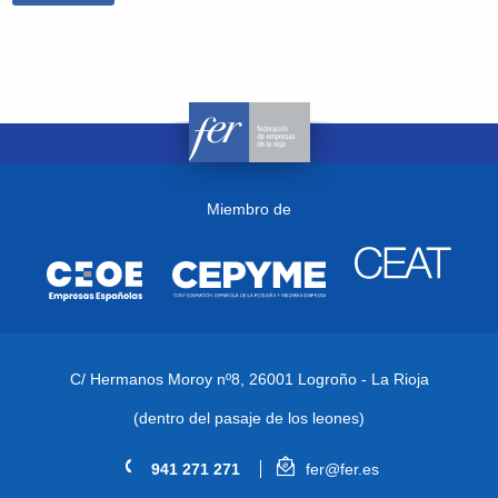
Miembro de
C/ Hermanos Moroy nº8,
26001 Logroño - La Rioja
(dentro del pasaje de los leones)
941 271 271
fer@fer.es