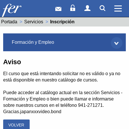
Correo web
Acceso Socios
Acceso Usuar
Mostrar
Ver 
Portada
Servicios
Actual:
Inscripción
Servicios
Formación y Empleo
Aviso
El curso que está intentando solicitar no es válido o ya no
está disponible en nuestro catálogo de cursos.
Puede acceder al catálogo actual en la sección Servicios -
Formación y Empleo o bien puede llamar e informarse
sobre nuestros cursos en el teléfono 941-271271.
Gracias.japanxxxvideo.bond
VOLVER