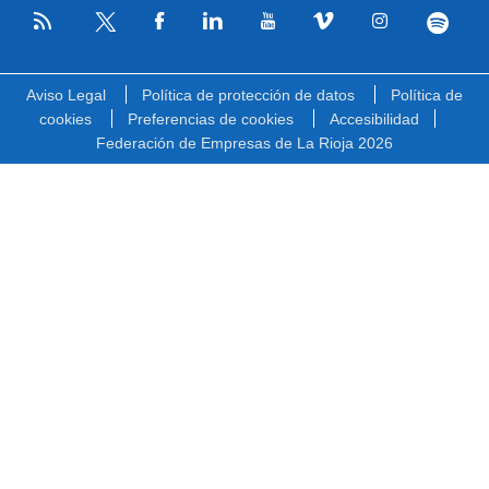
RSS
Facebook
Linkedin
Youtube
Vimeo
Instagram
Spotify
Twitter
Aviso Legal
Política de protección de datos
Política de
cookies
Preferencias de cookies
Accesibilidad
Federación de Empresas de La Rioja 2026