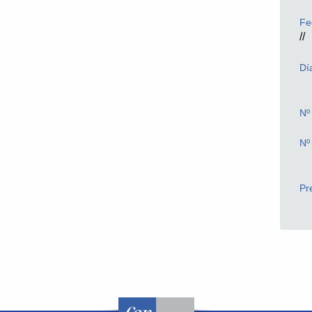
Fe
//
Dí
Nº
Nº
Pr