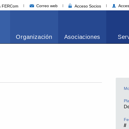
Correo web
Acces
ia FERCom
Acceso Socios
Organización
Asociaciones
Serv
Mo
Pl
D
Fe
//