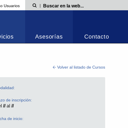
o Usuarios
Búsqueda
icios
Asesorías
Contacto
Volver al listado de Cursos
dalidad:
azo de inscripción:
el
//
al
//
cha de inicio: