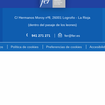
C/ Hermanos Moroy nº8,
26001 Logroño - La Rioja
(dentro del pasaje de los leones)
941 271 271
fer@fer.es
os
Política de cookies
Preferencias de cookies
Accesibili