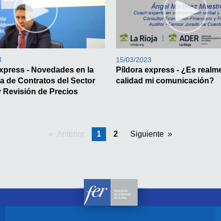
3
15/03/2023
express - Novedades en la
Píldora express - ¿Es realm
a de Contratos del Sector
calidad mi comunicación?
y Revisión de Precios
Anterior
pagina
Estás en la pagina
1
2
Siguiente