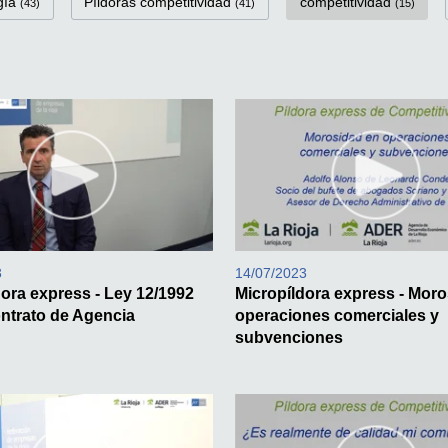
gía
Píldoras competitividad
competitividad
(43)
(41)
(15)
3
14/07/2023
dora express - Ley 12/1992
Micropíldora express - Mor
ntrato de Agencia
operaciones comerciales y
subvenciones