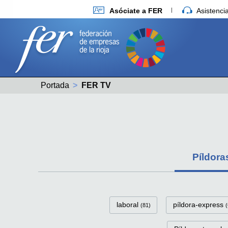
Asóciate a FER
Asistenc
Portada
Actual:
FER TV
Píldora
FerTv Píldoras-víd
laboral
píldora-express
(81)
(