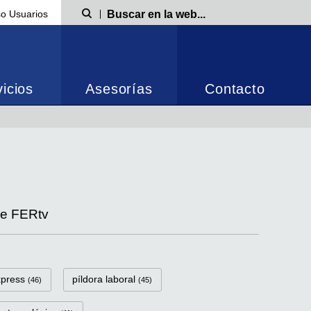
o Usuarios
Búsqueda
icios
Asesorías
Contacto
de FERtv
xpress
píldora laboral
(46)
(45)