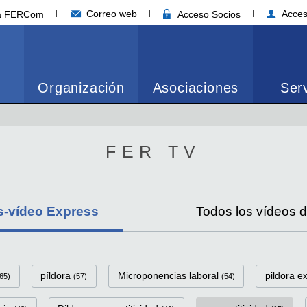
Correo web
Acces
ia FERCom
Acceso Socios
Organización
Asociaciones
Serv
FER TV
s-vídeo Express
Todos los vídeos 
eo Express Categorías
píldora
Microponencias laboral
pildora e
65)
(57)
(54)