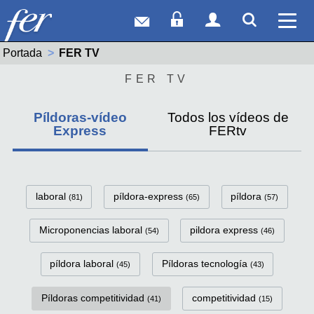
Correo web
Acceso Socios
Acceso Usuar
Mostrar
Ver 
Portada
Actual:
FER TV
FER TV
Píldoras-vídeo
Todos los vídeos de
Express
FERtv
FerTv Píldoras-vídeo Express C
laboral
píldora-express
píldora
(81)
(65)
(57)
Microponencias laboral
pildora express
(54)
(46)
píldora laboral
Píldoras tecnología
(45)
(43)
Píldoras competitividad
competitividad
(41)
(15)