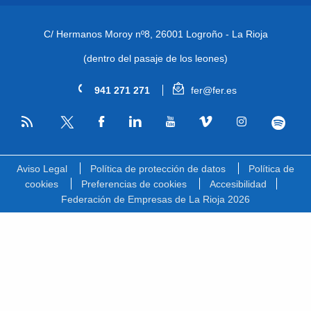
C/ Hermanos Moroy nº8,
26001 Logroño - La Rioja
(dentro del pasaje de los leones)
941 271 271
fer@fer.es
RSS
Facebook
Linkedin
Youtube
Vimeo
Instagram
Spotify
Twitter
Aviso Legal
Política de protección de datos
Política de
cookies
Preferencias de cookies
Accesibilidad
Federación de Empresas de La Rioja 2026