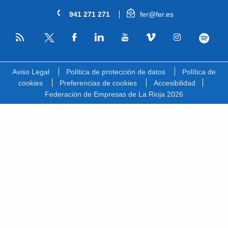
941 271 271
fer@fer.es
RSS
Facebook
Linkedin
Youtube
Vimeo
Instagram
Spotify
Twitter
Aviso Legal
Política de protección de datos
Política de
cookies
Preferencias de cookies
Accesibilidad
Federación de Empresas de La Rioja 2026