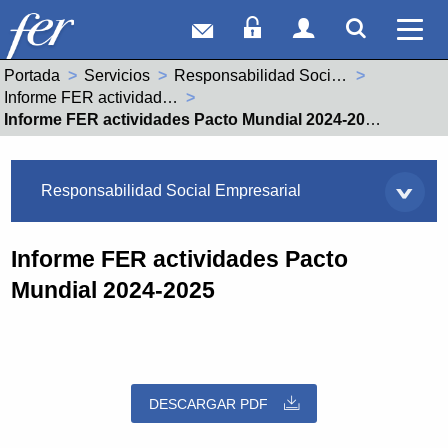
Correo web
Acceso Socios
Acceso Usuar
Mostrar
Ver 
Portada
Servicios
Responsabilidad Social Empresarial
Informe FER actividades Pacto Mundial
Actual:
Informe FER actividades Pacto Mundial 2024-2025
Servicios
Responsabilidad Social Empresarial
Informe FER actividades Pacto
Mundial 2024-2025
DESCARGAR PDF