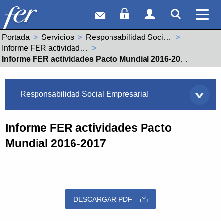
Correo web
Acceso Socios
Acceso Usuar
Mostrar
Ver 
Portada
Servicios
Responsabilidad Social Empresarial
Informe FER actividades Pacto Mundial
Actual:
Informe FER actividades Pacto Mundial 2016-2017
Servicios
Responsabilidad Social Empresarial
Informe FER actividades Pacto
Mundial 2016-2017
DESCARGAR PDF