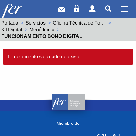
Correo web
Acceso Socios
Acceso Usuar
Mostrar
Ver 
Portada
Servicios
Oficina Técnica de Fondos Europeos
Kit Digital
Menú Inicio
Actual:
FUNCIONAMIENTO BONO DIGITAL
El documento solicitado no existe.
Miembro de