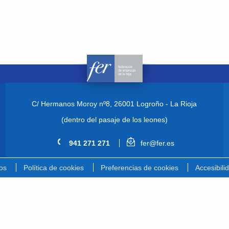
C/ Hermanos Moroy nº8,
26001 Logroño - La Rioja
(dentro del pasaje de los leones)
941 271 271
fer@fer.es
os
Política de cookies
Preferencias de cookies
Accesibili