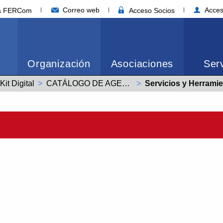
Correo web
Acces
ia FERCom
Acceso Socios
Organización
Asociaciones
Serv
Kit Digital
CATÁLOGO DE AGENTES DIGITALIZADORES EMPRESAS SOCIAS FER
Actual:
Servicios y Herramien