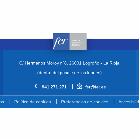
C/ Hermanos Moroy nº8,
26001 Logroño - La Rioja
(dentro del pasaje de los leones)
941 271 271
fer@fer.es
os
Política de cookies
Preferencias de cookies
Accesibili