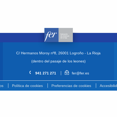
C/ Hermanos Moroy nº8,
26001 Logroño - La Rioja
(dentro del pasaje de los leones)
941 271 271
fer@fer.es
os
Política de cookies
Preferencias de cookies
Accesibili