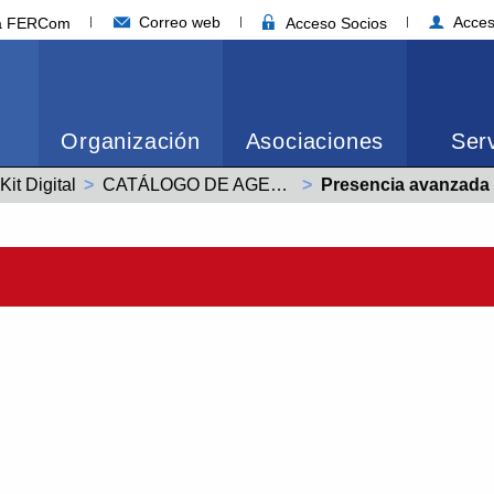
Correo web
Acces
ia FERCom
Acceso Socios
Organización
Asociaciones
Serv
Kit Digital
CATÁLOGO DE AGENTES DIGITALIZADORES EMPRESAS SOCIAS FER
Actual:
Presencia avanzada 