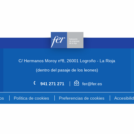
C/ Hermanos Moroy nº8,
26001 Logroño - La Rioja
(dentro del pasaje de los leones)
941 271 271
fer@fer.es
os
Política de cookies
Preferencias de cookies
Accesibili