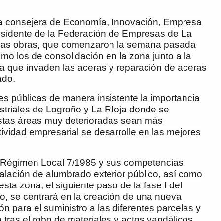
la consejera de Economía, Innovación, Empresa
residente de la Federación de Empresas de La
o las obras, que comenzaron la semana pasada
omo los de consolidación en la zona junto a la
a que invaden las aceras y reparación de aceras
ado.
s públicas de manera insistente la importancia
ustriales de Logroño y La RIoja donde se
estas áreas muy deterioradas sean más
ctividad empresarial se desarrolle en las mejores
e Régimen Local 7/1985 y sus competencias
talación de alumbrado exterior público, así como
 esta zona, el siguiente paso de la fase I del
, se centrará en la creación de una nueva
ión para el suministro a las diferentes parcelas y
o tras el robo de materiales y actos vandálicos