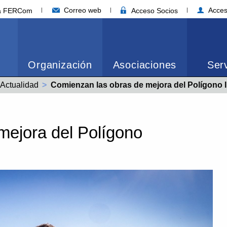
Correo web
Acces
ia FERCom
Acceso Socios
Organización
Asociaciones
Serv
Actualidad
Actual:
Comienzan las obras de mejora del Polígono Industrial Las Cañ
mejora del Polígono