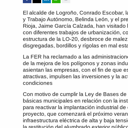
El alcalde de Logroño, Conrado Escobar, 
y Trabajo Autónomo, Belinda León, y el p
Rioja, Jaime García Calzada, han visitad
con diferentes trabajos de urbanización, c
estructura de la LO-20, desbroce de malez
disgregadas, bordillos y rígolas en mal est
La FER ha reclamado a las administracione
de la mejora de los polígonos y zonas ind
asientan las empresas, con el fin de que 
atractivas, impulsen las inversiones y la a
condiciones
Con motivo de cumplir la Ley de Bases d
básicas municipales en relación con la ins
para reactivar la implantación industrial de
proyecto, que comenzará el próximo verano
infraestructura eléctrica de alta y baja tens
la restitución del alumbrado exterior públic