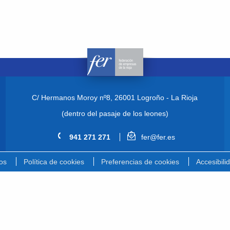
C/ Hermanos Moroy nº8,
26001 Logroño - La Rioja
(dentro del pasaje de los leones)
941 271 271
fer@fer.es
os
Política de cookies
Preferencias de cookies
Accesibili