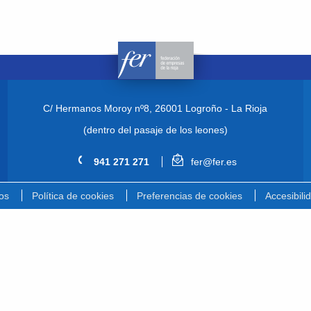
C/ Hermanos Moroy nº8,
26001 Logroño - La Rioja
(dentro del pasaje de los leones)
941 271 271
fer@fer.es
os
Política de cookies
Preferencias de cookies
Accesibili