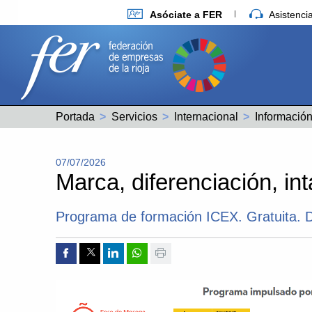
Asóciate a FER
Asistenc
Portada
Servicios
Internacional
Información
07/07/2026
Marca, diferenciación, int
Programa de formación ICEX. Gratuita. D
Compartir por Facebook
Compartir por Twitter
Compartir por Linkedin
Compartir por whatsapp
Imprimir