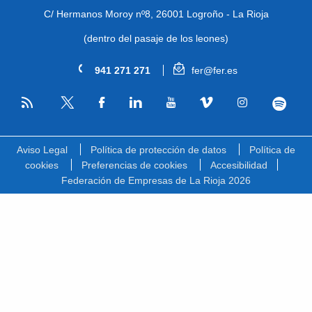
C/ Hermanos Moroy nº8,
26001 Logroño - La Rioja
(dentro del pasaje de los leones)
941 271 271
fer@fer.es
RSS
Facebook
Linkedin
Youtube
Vimeo
Instagram
Spotify
Twitter
Aviso Legal
Política de protección de datos
Política de
cookies
Preferencias de cookies
Accesibilidad
Federación de Empresas de La Rioja 2026