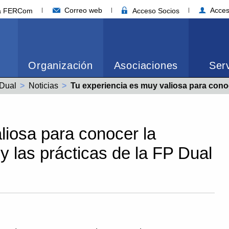
Correo web
Acces
ia FERCom
Acceso Socios
Organización
Asociaciones
Serv
Dual
Noticias
Actual:
Tu experiencia es muy valiosa para conocer la situación de la formación y las prácticas de la FP Du
liosa para conocer la
 y las prácticas de la FP Dual