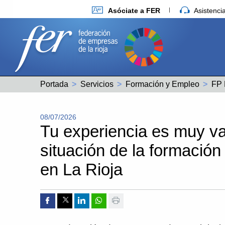
Asóciate a FER
Asistenc
Portada
Servicios
Formación y Empleo
FP 
08/07/2026
Tu experiencia es muy va
situación de la formación
en La Rioja
Compartir por Facebook
Compartir por Twitter
Compartir por Linkedin
Compartir por whatsapp
Imprimir