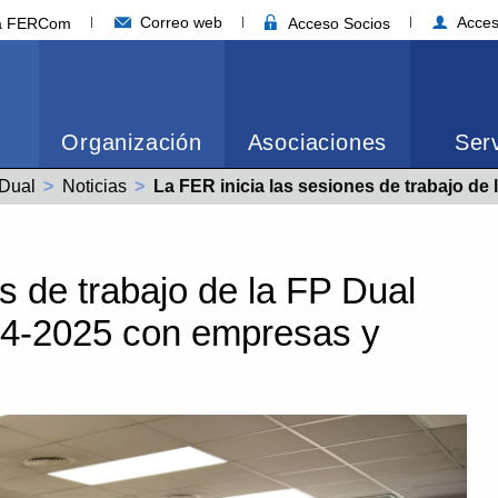
Correo web
Acces
ia FERCom
Acceso Socios
Organización
Asociaciones
Serv
Dual
Noticias
Actual:
La FER inicia las sesiones de trabajo de la FP Dual para diseñar el curso 2024-2025 con empresas y c
s de trabajo de la FP Dual
024-2025 con empresas y